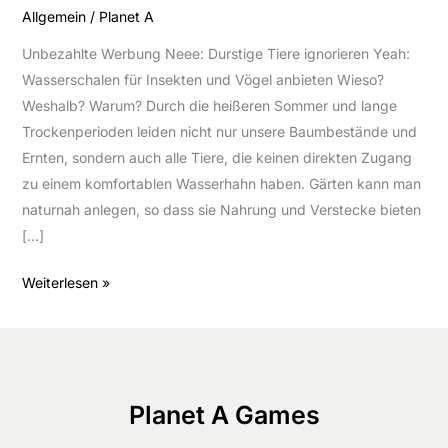
Allgemein
/
Planet A
Unbezahlte Werbung Neee: Durstige Tiere ignorieren Yeah:
Wasserschalen für Insekten und Vögel anbieten Wieso?
Weshalb? Warum? Durch die heißeren Sommer und lange
Trockenperioden leiden nicht nur unsere Baumbestände und
Ernten, sondern auch alle Tiere, die keinen direkten Zugang
zu einem komfortablen Wasserhahn haben. Gärten kann man
naturnah anlegen, so dass sie Nahrung und Verstecke bieten
[…]
Wasserschale
Weiterlesen »
für
Vögel
und
Insekten
Planet A Games